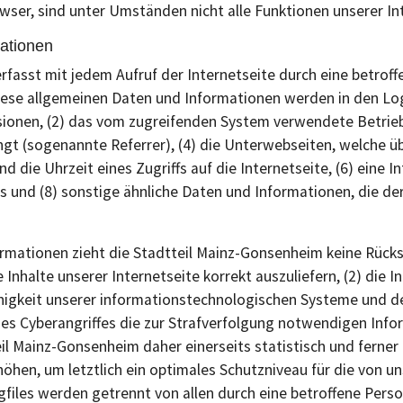
ser, sind unter Umständen nicht alle Funktionen unserer Int
ationen
rfasst mit jedem Aufruf der Internetseite durch eine betrof
ese allgemeinen Daten und Informationen werden in den Log
onen, (2) das vom zugreifenden System verwendete Betriebss
ngt (sogenannte Referrer), (4) die Unterwebseiten, welche ü
 die Uhrzeit eines Zugriffs auf die Internetseite, (6) eine I
 und (8) sonstige ähnliche Daten und Informationen, die de
rmationen zieht die Stadtteil Mainz-Gonsenheim keine Rücksc
Inhalte unserer Internetseite korrekt auszuliefern, (2) die I
ähigkeit unserer informationstechnologischen Systeme und de
nes Cyberangriffes die zur Strafverfolgung notwendigen Inf
l Mainz-Gonsenheim daher einerseits statistisch und ferne
öhen, um letztlich ein optimales Schutzniveau für die von 
ogfiles werden getrennt von allen durch eine betroffene P