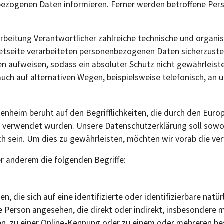
ezogenen Daten informieren. Ferner werden betroffene Pers
rarbeitung Verantwortlicher zahlreiche technische und orga
netseite verarbeiteten personenbezogenen Daten sicherzuste
n aufweisen, sodass ein absoluter Schutz nicht gewährleist
ch auf alternativen Wegen, beispielsweise telefonisch, an u
enheim beruht auf den Begrifflichkeiten, die durch den Euro
erwendet wurden. Unsere Datenschutzerklärung soll sowohl 
ch sein. Um dies zu gewährleisten, möchten wir vorab die ver
r anderem die folgenden Begriffe:
, die sich auf eine identifizierte oder identifizierbare natü
iche Person angesehen, die direkt oder indirekt, insbesonder
, zu einer Online-Kennung oder zu einem oder mehreren be